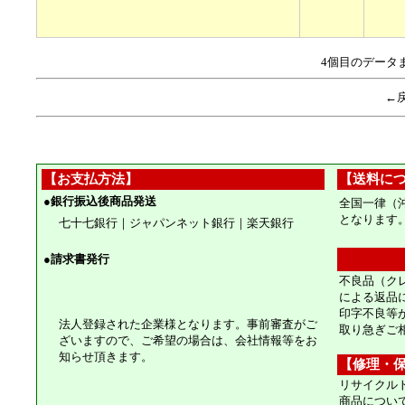
4個目のデータ
←
【お支払方法】
【送料に
●
銀行振込後商品発送
全国一律（
となります
七十七銀行｜ジャパンネット銀行｜楽天銀行
●
請求書発行
不良品（ク
による返品
印字不良等
法人登録された企業様となります。事前審査がご
取り急ぎご
ざいますので、ご希望の場合は、会社情報等をお
知らせ頂きます。
【修理・
リサイクル
商品につい