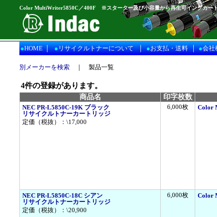
Color MultiWriter5850C／400F ※スターター及び小容量から再生可インク
｜
｜
｜
●
HOME
●
リサイクルトナーについて
●
お支払・送料
●
会社
別メーカーを検索
｜ 製品一覧
4
件の登録があります。
商品名
印字枚数
6,000枚
NEC PR-L5850C-19K ブラック
Colo
リサイクルトナーカートリッジ
定価（税抜）：\17,000
6,000枚
NEC PR-L5850C-18C シアン
Colo
リサイクルトナーカートリッジ
定価（税抜）：\20,900