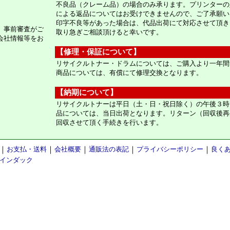
不良品（クレーム品）の場合のみ承ります。プリンターの
による返品についてはお受けできませんので、ご了承願い
印字不良等があった場合は、代品出荷にて対応させて頂き
。事前審査がご
取り急ぎご相談頂けると幸いです。
会社情報等をお
【修理・保証について】
リサイクルトナー・ドラムについては、ご購入より一年間
商品については、有償にて修理交換となります。
【納期について】
リサイクルトナーは平日（土・日・祝日除く）の午後３時
品については、当日出荷となります。リターン（回収後再
回収させて頂く手続きを行います。
｜
お支払・送料
｜
会社概要
｜
通販法の表記
｜
プライバシーポリシー
｜
良く
インダック