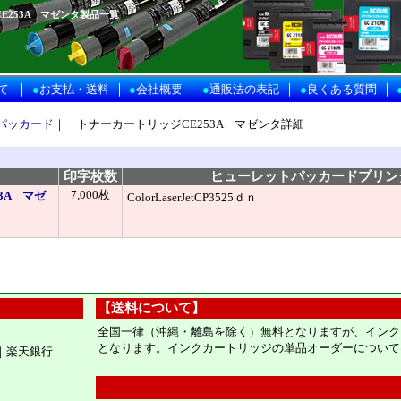
253A マゼンタ製品一覧
｜
｜
｜
｜
｜
て
●
お支払・送料
●
会社概要
●
通販法の表記
●
良くある質問
パッカード
｜
トナーカートリッジCE253A マゼンタ詳細
印字枚数
ヒューレットパッカードプリン
7,000枚
3A マゼ
ColorLaserJetCP3525ｄｎ
【送料について】
全国一律（沖縄・離島を除く）無料となりますが、インク
となります。インクカートリッジの単品オーダーについて
｜楽天銀行