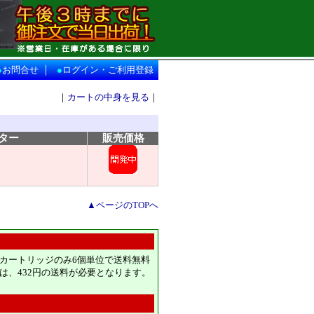
｜
●
お問合せ
●
ログイン・ご利用登録
｜
カートの中身を見る
｜
ター
販売価格
▲ページのTOPへ
カートリッジのみ6個単位で送料無料
は、432円の送料が必要となります。