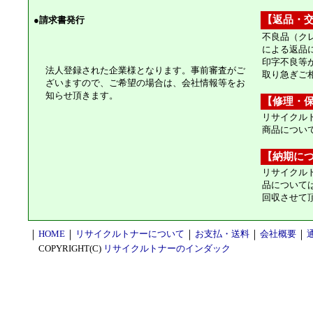
【返品・
●
請求書発行
不良品（ク
による返品
印字不良等
法人登録された企業様となります。事前審査がご
取り急ぎご
ざいますので、ご希望の場合は、会社情報等をお
知らせ頂きます。
【修理・
リサイクル
商品につい
【納期に
リサイクル
品について
回収させて
｜
HOME
｜
リサイクルトナーについて
｜
お支払・送料
｜
会社概要
｜
COPYRIGHT(C)
リサイクルトナーのインダック