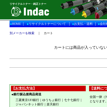
リサイクルトナー・純正トナー
｜
｜
｜
●
HOME
●
リサイクルトナーについて
●
お支払・送料
●
会社
別メーカーを検索
｜ カート
カートには商品が入っていな
【お支払方法】
【送料に
●
銀行振込後商品発送
全国一律（
三菱東京UFJ銀行｜ゆうちょ銀行｜七十七銀行｜
となります
ジャパンネット銀行｜楽天銀行