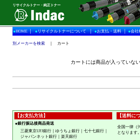
リサイクルトナー・純正トナー
｜
｜
｜
●
HOME
●
リサイクルトナーについて
●
お支払・送料
●
会社
別メーカーを検索
｜ カート
カートには商品が入っていな
【お支払方法】
【送料に
●
銀行振込後商品発送
全国一律（
三菱東京UFJ銀行｜ゆうちょ銀行｜七十七銀行｜
となります
ジャパンネット銀行｜楽天銀行