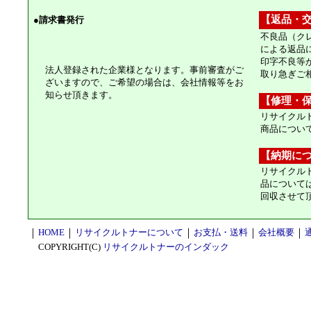
【返品・
●
請求書発行
不良品（ク
による返品
印字不良等
法人登録された企業様となります。事前審査がご
取り急ぎご
ざいますので、ご希望の場合は、会社情報等をお
知らせ頂きます。
【修理・
リサイクル
商品につい
【納期に
リサイクル
品について
回収させて
｜
HOME
｜
リサイクルトナーについて
｜
お支払・送料
｜
会社概要
｜
COPYRIGHT(C)
リサイクルトナーのインダック