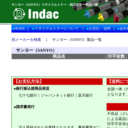
サンヨー（SANYO）リサイクルトナー・純正トナー製品一覧
｜
｜
｜
●
HOME
●
リサイクルトナーについて
●
お支払・送料
●
会社
別メーカーを検索
｜
サンヨー（SANYO）製品一覧
サンヨー（SANYO）
商品名
印字枚数
【お支払方法】
【送料に
●
銀行振込後商品発送
全国一律（
となります
七十七銀行｜ジャパンネット銀行｜楽天銀行
●
請求書発行
不良品（ク
による返品
印字不良等
法人登録された企業様となります。事前審査がご