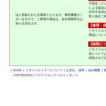
不良品（ク
による返品
印字不良等
法人登録された企業様となります。事前審査がご
取り急ぎご
ざいますので、ご希望の場合は、会社情報等をお
知らせ頂きます。
【修理・
リサイクル
商品につい
【納期に
リサイクル
品について
回収させて
｜
HOME
｜
リサイクルトナーについて
｜
お支払・送料
｜
会社概要
｜
COPYRIGHT(C)
リサイクルトナーのインダック