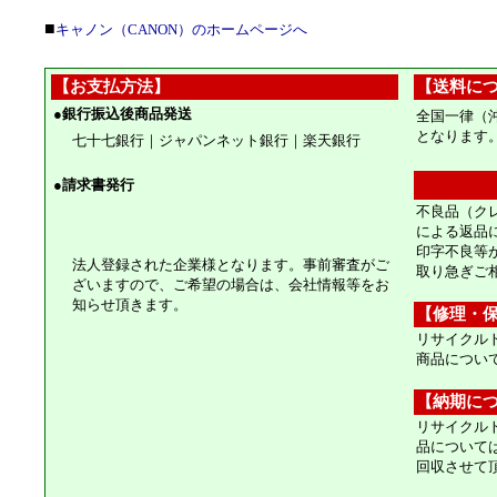
■
キャノン（CANON）のホームページへ
【お支払方法】
【送料に
●
銀行振込後商品発送
全国一律（
となります
七十七銀行｜ジャパンネット銀行｜楽天銀行
●
請求書発行
不良品（ク
による返品
印字不良等
法人登録された企業様となります。事前審査がご
取り急ぎご
ざいますので、ご希望の場合は、会社情報等をお
知らせ頂きます。
【修理・
リサイクル
商品につい
【納期に
リサイクル
品について
回収させて