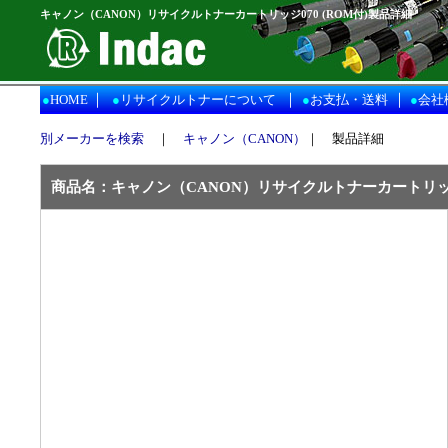
キャノン（CANON）リサイクルトナーカートリッジ070 (ROM付)製品詳細
｜
｜
｜
●
HOME
●
リサイクルトナーについて
●
お支払・送料
●
会社
別メーカーを検索
｜
キャノン（CANON）
｜ 製品詳細
商品名：
キャノン（CANON）
リサイクルトナーカートリッジ 