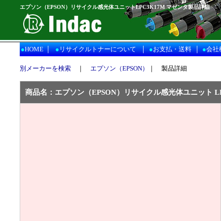
エプソン（EPSON）リサイクル感光体ユニットLPC3K17M マゼンタ製品詳細
｜
｜
｜
●
HOME
●
リサイクルトナーについて
●
お支払・送料
●
会社
別メーカーを検索
｜
エプソン（EPSON）
｜ 製品詳細
商品名：
エプソン（EPSON）
リサイクル感光体ユニット LP