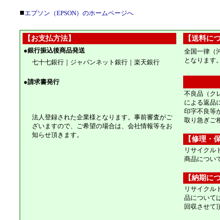
■
エプソン（EPSON）のホームページへ
【お支払方法】
【送料に
●
銀行振込後商品発送
全国一律（
となります
七十七銀行｜ジャパンネット銀行｜楽天銀行
●
請求書発行
不良品（ク
による返品
印字不良等
法人登録された企業様となります。事前審査がご
取り急ぎご
ざいますので、ご希望の場合は、会社情報等をお
知らせ頂きます。
【修理・
リサイクル
商品につい
【納期に
リサイクル
品について
回収させて