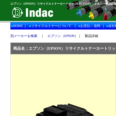
エプソン（EPSON）リサイクルトナーカートリッジLPC3T33Y イエロー製品詳
｜
｜
｜
●
HOME
●
リサイクルトナーについて
●
お支払・送料
●
会社
別メーカーを検索
｜
エプソン（EPSON）
｜ 製品詳細
商品名：
エプソン（EPSON）
リサイクルトナーカートリッジ 