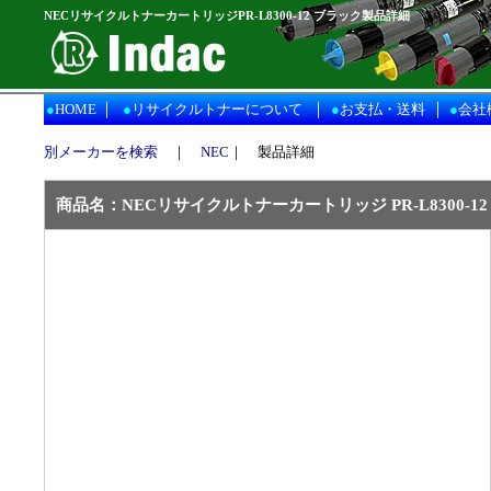
NECリサイクルトナーカートリッジPR-L8300-12 ブラック製品詳細
｜
｜
｜
●
HOME
●
リサイクルトナーについて
●
お支払・送料
●
会社
別メーカーを検索
｜
NEC
｜ 製品詳細
商品名：
NEC
リサイクルトナーカートリッジ PR-L8300-1