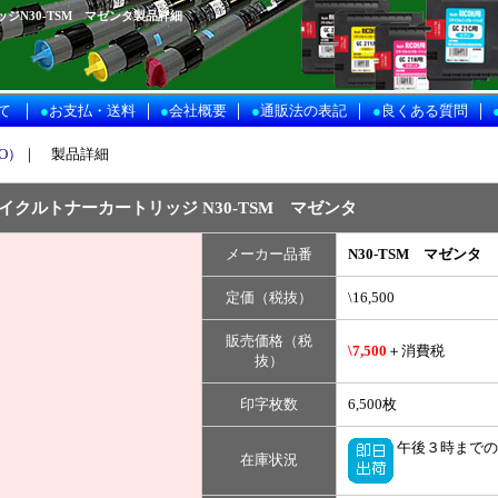
ジN30-TSM マゼンタ製品詳細
｜
｜
｜
｜
｜
て
●
お支払・送料
●
会社概要
●
通販法の表記
●
良くある質問
O）
｜ 製品詳細
イクルトナーカートリッジ N30-TSM マゼンタ
メーカー品番
N30-TSM マゼンタ
定価（税抜）
\16,500
販売価格（税
\7,500
＋消費税
抜）
印字枚数
6,500枚
午後３時までの
在庫状況