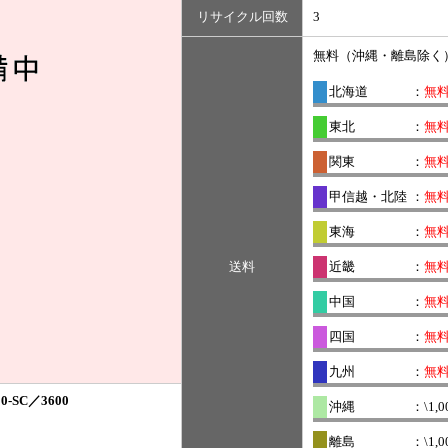
リサイクル回数
3
無料（沖縄・離島除く
北海道
：
無
東北
：
無
関東
：
無
甲信越・北陸
：
無
東海
：
無
送料
近畿
：
無
中国
：
無
四国
：
無
九州
：
無
0-SC／3600
沖縄
：\1,0
離島
：\1,0